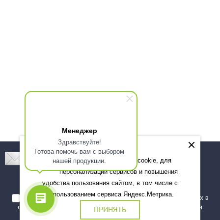
Менеджер
Здравствуйте!
Готова помочь вам с выбором
Подпишитесь! Новинки, скидки, предложения!
нашей продукции.
Мы используем файлы cookie, для
персонализации сервисов и повышения
Подписаться
удобства пользования сайтом, в том числе с
использованием сервиса Яндекс.Метрика.
Я даю согласие на обработку моих персональных данных в
соответствии с
политикой обработки персональных данных
и
ПРИНЯТЬ
подтверждаю, что ознакомлен(а) с ними