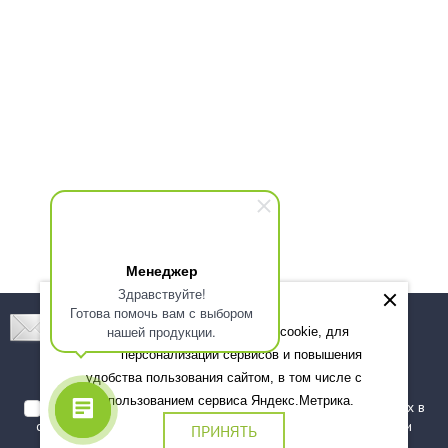
Менеджер
Здравствуйте!
Готова помочь вам с выбором
Подпишитесь! Новинки, скидки, предложения!
нашей продукции.
Мы используем файлы cookie, для
персонализации сервисов и повышения
Подписаться
удобства пользования сайтом, в том числе с
использованием сервиса Яндекс.Метрика.
Я даю согласие на обработку моих персональных данных в
соответствии с
политикой обработки персональных данных
и
ПРИНЯТЬ
подтверждаю, что ознакомлен(а) с ними