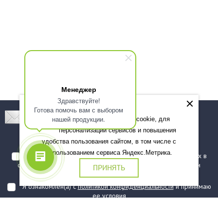
Менеджер
Здравствуйте!
Готова помочь вам с выбором
Подпишитесь! Новинки, скидки, предложения!
нашей продукции.
Мы используем файлы cookie, для
персонализации сервисов и повышения
Подписаться
удобства пользования сайтом, в том числе с
использованием сервиса Яндекс.Метрика.
Я даю согласие на обработку моих персональных данных в
соответствии с
политикой обработки персональных данных
и
ПРИНЯТЬ
подтверждаю, что ознакомлен(а) с ними
Я ознакомлен(а) с
политикой конфиденциальности
и принимаю
ее условия