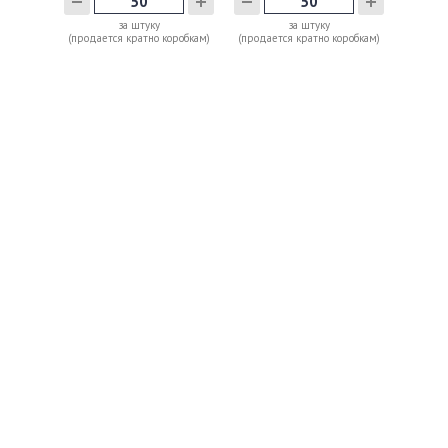
за штуку
за штуку
(продается кратно коробкам)
(продается кратно коробкам)