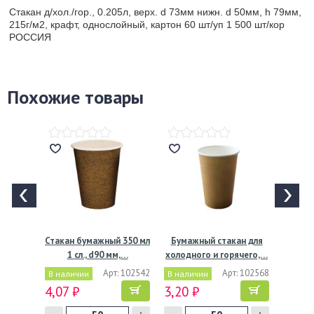
Стакан д/хол./гор., 0.205л, верх. d 73мм нижн. d 50мм, h 79мм,
215г/м2, крафт, однослойный, картон 60 шт/уп 1 500 шт/кор
РОССИЯ
Похожие товары
Стакан бумажный 350 мл
Бумажный стакан для
1 сл., d90 мм,…
холодного и горячего,…
Арт: 102542
Арт: 102568
В наличии
В наличии
4,07 ₽
3,20 ₽