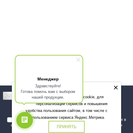
Менеджер
Здравствуйте!
Готова помочь вам с выбором
Подпишитесь! Новинки, скидки, предложения!
нашей продукции.
Мы используем файлы cookie, для
персонализации сервисов и повышения
Подписаться
удобства пользования сайтом, в том числе с
использованием сервиса Яндекс.Метрика.
Я даю согласие на обработку моих персональных данных в
соответствии с
политикой обработки персональных данных
и
ПРИНЯТЬ
подтверждаю, что ознакомлен(а) с ними