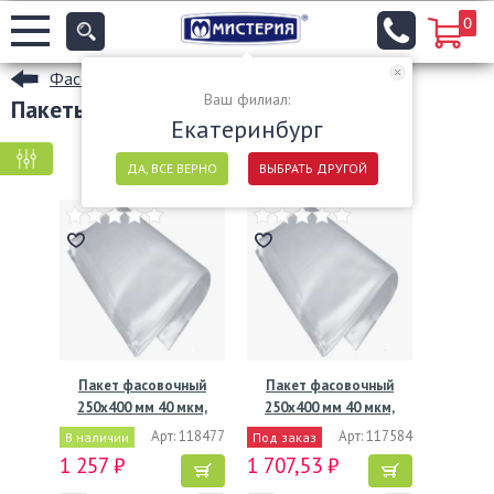
0
Фасовочные пакеты
Ваш филиал:
Пакеты ПВД в Екатеринбурге
Екатеринбург
КРУПНАЯ ФАСОВКА
МЕЛКАЯ ФАСОВКА
ДА, ВСЕ ВЕРНО
ВЫБРАТЬ ДРУГОЙ
Пакет фасовочный
Пакет фасовочный
250х400 мм 40 мкм,
250х400 мм 40 мкм,
прозр.,…
прозр.,…
Арт: 118477
Арт: 117584
В наличии
Под заказ
1 257 ₽
1 707,53 ₽