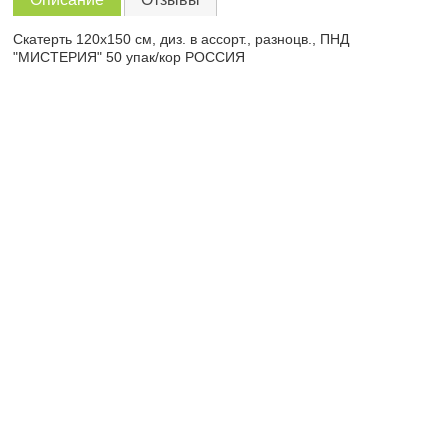
Скатерть 120х150 см, диз. в ассорт., разноцв., ПНД
"МИСТЕРИЯ" 50 упак/кор РОССИЯ