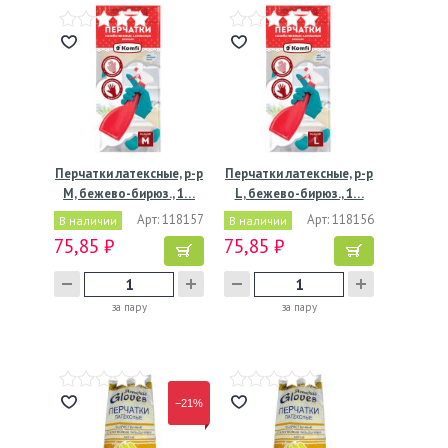
Перчатки латексные, р-р
Перчатки латексные, р-р
M, бежево-бирюз., 1…
L, бежево-бирюз., 1…
Арт: 118157
Арт: 118156
В наличии
В наличии
75,85 ₽
75,85 ₽
за пару
за пару
−21%