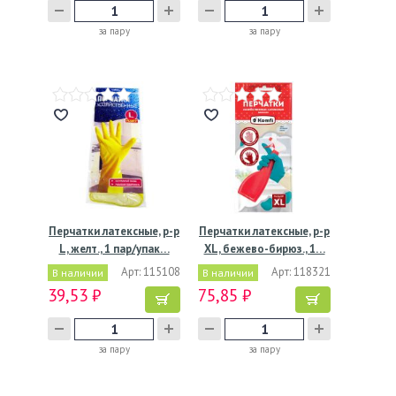
за пару
за пару
Перчатки латексные, р-р
Перчатки латексные, р-р
L, желт., 1 пар/упак…
XL, бежево-бирюз., 1…
Арт: 115108
Арт: 118321
В наличии
В наличии
39,53 ₽
75,85 ₽
за пару
за пару