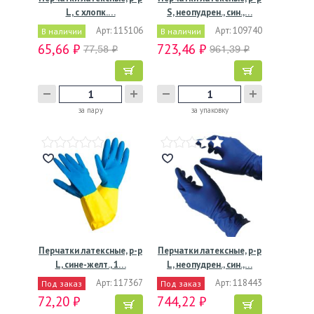
L, с хлопк.…
S, неопудрен., син.,…
Арт: 115106
Арт: 109740
В наличии
В наличии
65,66 ₽
723,46 ₽
77,58 ₽
961,39 ₽
за пару
за упаковку
Перчатки латексные, р-р
Перчатки латексные, р-р
L, сине-желт., 1…
L, неопудрен., син.,…
Арт: 117367
Арт: 118443
Под заказ
Под заказ
72,20 ₽
744,22 ₽