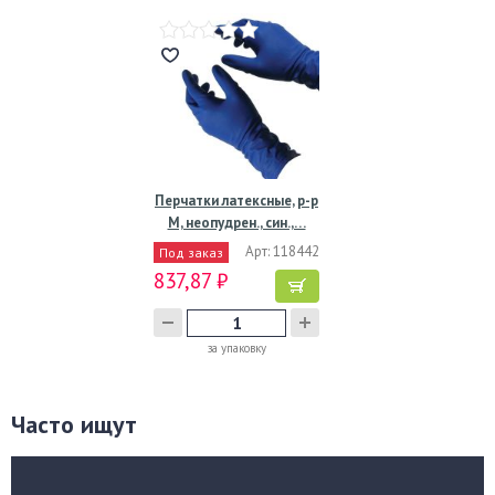
Перчатки латексные, р-р
M, неопудрен., син.,…
Арт: 118442
Под заказ
837,87 ₽
за упаковку
Часто ищут