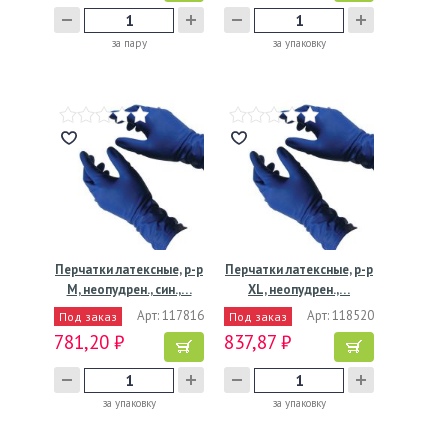
за пару
за упаковку
Перчатки латексные, р-р
Перчатки латексные, р-р
M, неопудрен., син.,…
XL, неопудрен.,…
Арт: 117816
Арт: 118520
Под заказ
Под заказ
781,20 ₽
837,87 ₽
за упаковку
за упаковку