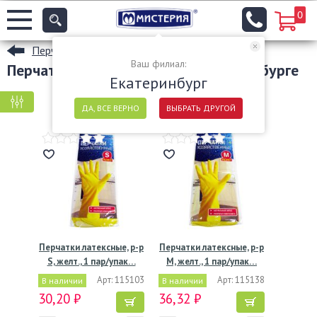
0
Перчатки
Ваш филиал:
Перчатки хозяйственные в Екатеринбурге
Екатеринбург
КРУПНАЯ ФАСОВКА
МЕЛКАЯ ФАСОВКА
ДА, ВСЕ ВЕРНО
ВЫБРАТЬ ДРУГОЙ
Перчатки латексные, р-р
Перчатки латексные, р-р
S, желт., 1 пар/упак…
M, желт., 1 пар/упак…
Арт: 115103
Арт: 115138
В наличии
В наличии
30,20 ₽
36,32 ₽