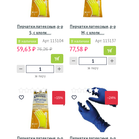
Перчатки латексные, р-р
Перчатки латексные, р-р
S, с хлопк.…
M, с хлопк.…
Арт: 115104
Арт: 115137
В наличии
В наличии
59,63 ₽
77,58 ₽
76,26 ₽
за пару
за пару
−15%
−24%
Перчатки латексные, р-р
Перчатки латексные, р-р