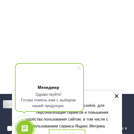
Менеджер
Здравствуйте!
Готова помочь вам с выбором
Подпишитесь! Новинки, скидки, предложения!
нашей продукции.
Мы используем файлы cookie, для
персонализации сервисов и повышения
Подписаться
удобства пользования сайтом, в том числе с
использованием сервиса Яндекс.Метрика.
Я даю согласие на обработку моих персональных данных в
соответствии с
политикой обработки персональных данных
и