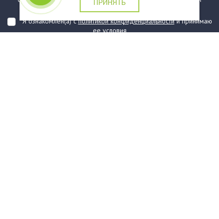
ПРИНЯТЬ
подтверждаю, что ознакомлен(а) с ними
Я ознакомлен(а) с
политикой конфиденциальности
и принимаю
ее условия
О компании
Услуги
О нас
Информация
Юридическая Информация
Как оформить заказ?
Доставка
Государственным заказчикам
Карта сайта
Контакты
Филиалы
Награды
Часто задаваемые вопросы
Стаканы и чашки
Тарелки
Приборы столовые, комплекты
Наборы одноразовой посуды
Контейнеры и лотки
Упаковочные материалы
Пакеты и мешки
Упаковка пищевая
Салфетки и скатерти бумажные
Диспенсеры
Товары для сервировки
Хозяйственные товары