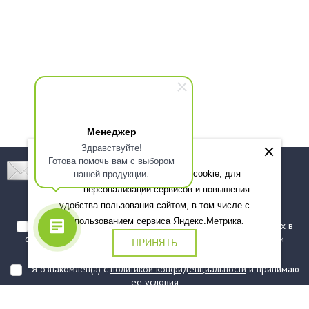
Менеджер
Здравствуйте!
Готова помочь вам с выбором
Подпишитесь! Новинки, скидки, предложения!
нашей продукции.
Мы используем файлы cookie, для
персонализации сервисов и повышения
Подписаться
удобства пользования сайтом, в том числе с
использованием сервиса Яндекс.Метрика.
Я даю согласие на обработку моих персональных данных в
соответствии с
политикой обработки персональных данных
и
ПРИНЯТЬ
подтверждаю, что ознакомлен(а) с ними
Я ознакомлен(а) с
политикой конфиденциальности
и принимаю
ее условия