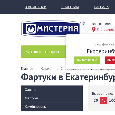
О КОМПАНИИ
КЛИЕНТАМ
НАГРАДЫ
Ваш филиал
Екатеринбу
Ваш филиал:
Екатеринб
Каталог
товаров
ДА, ВСЕ ВЕРНО
ВЫБР
Главная
Каталог
Спецодежда оптом
Одноразо
Фартуки в Екатеринбу
Халаты
Выводить по:
Фартуки
20
40
10
Комбинезоны