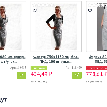
80 мм, прозр.,
Фартук 750х1150 мм, бел.,
Фартук 800
 шт/упак…
ПНД, 100 шт/упак…
ПВД, 5
Арт: 116918
Арт: 118499
В наличии
Доставка 7-14
434,49 ₽
778,61 
за упаковку
за упаковку
щут