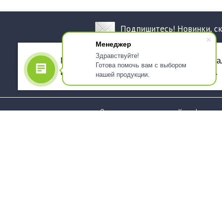
Подпишитесь! Новинки, с
Менеджер
Здравствуйте!
Мы используем файлы cookie, для персона
Готова помочь вам с выбором
использованием сервиса Яндекс.Метрика.
нашей продукции.
О компании
Как оформить 
Услуги
Доставка
О нас
Государствен
заказчикам
Информация
Карта сайта
Юридическая
Информация
Стаканы и чашки
Пакеты и мешк
Тарелки
Упаковка пище
Приборы столовые,
Салфетки и ска
комплекты
бумажные