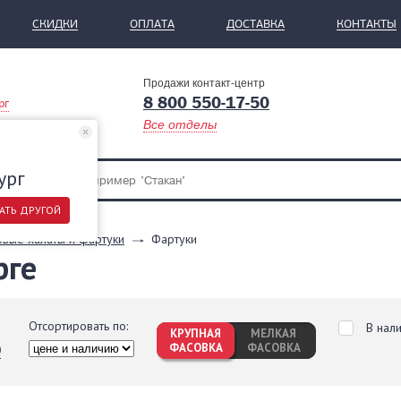
СКИДКИ
ОПЛАТА
ДОСТАВКА
КОНТАКТЫ
Продажи контакт-центр
8 800 550-17-50
рг
Все отделы
ург
АТЬ ДРУГОЙ
вые халаты и фартуки
Фартуки
рге
Отсортировать по:
В нал
КРУПНАЯ
МЕЛКАЯ
ФАСОВКА
ФАСОВКА
0