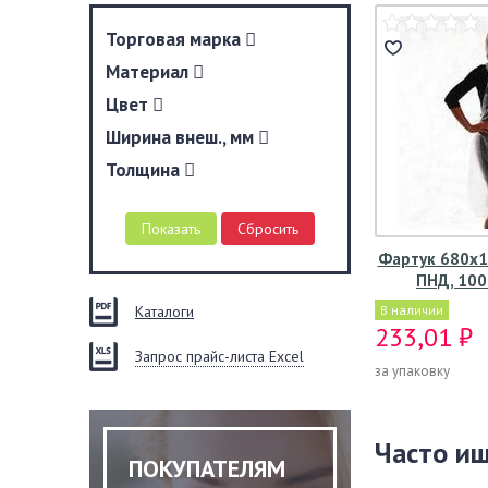
Торговая марка
Материал
Цвет
Ширина внеш., мм
Толщина
Фартук 680х10
ПНД, 100
Каталоги
В наличии
233,01 ₽
Запрос прайс-листа Excel
за упаковку
Часто и
ПОКУПАТЕЛЯМ