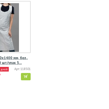
х1400 мм, бел.,
0 шт/упак 5…
Арт: 118501
 дней
₽