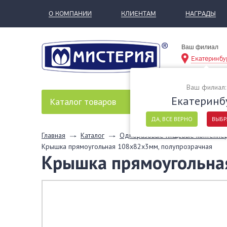
О КОМПАНИИ
КЛИЕНТАМ
НАГРАДЫ
Ваш филиал
Екатеринбу
Ваш филиал:
Екатеринб
Каталог
товаров
ДА, ВСЕ ВЕРНО
ВЫБР
Главная
Каталог
Одноразовые пищевые контейне
Крышка прямоугольная 108x82х3мм, полупрозрачная
Крышка прямоугольная