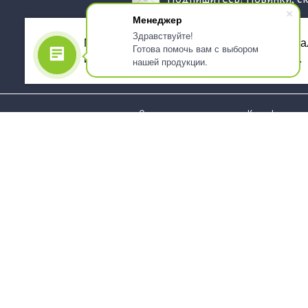
Менеджер
Здравствуйте!
Мы используем файлы cookie, для персона
Готова помочь вам с выбором
использованием сервиса Яндекс.Метрика.
нашей продукции.
О компании
Как оформить 
Услуги
Доставка
О нас
Государствен
заказчикам
Информация
Карта сайта
Юридическая
Информация
Стаканы и чашки
Пакеты и мешк
Тарелки
Упаковка пище
Приборы столовые,
Салфетки и ска
комплекты
бумажные
Наборы одноразовой
Диспенсеры
посуды
Товары для се