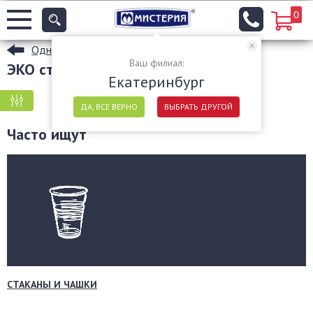
0
Одноразовые стаканы
Ваш филиал:
ЭКО стаканы в Екатеринбурге
Екатеринбург
КРУПНАЯ ФАСОВКА
МЕЛКАЯ ФАСОВКА
ДА, ВСЕ ВЕРНО
ВЫБРАТЬ ДРУГОЙ
Часто ищут
СТАКАНЫ И ЧАШКИ