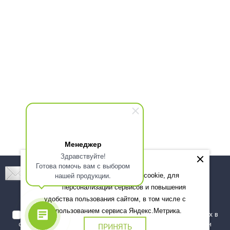
Менеджер
Здравствуйте!
Готова помочь вам с выбором
Подпишитесь! Новинки, скидки, предложения!
нашей продукции.
Мы используем файлы cookie, для
персонализации сервисов и повышения
Подписаться
удобства пользования сайтом, в том числе с
использованием сервиса Яндекс.Метрика.
Я даю согласие на обработку моих персональных данных в
соответствии с
политикой обработки персональных данных
и
ПРИНЯТЬ