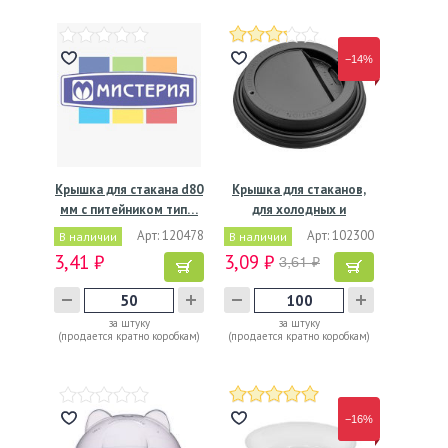
−14%
Крышка для стакана d80
Крышка для стаканов,
мм с питейником тип…
для холодных и
горячих…
Арт: 120478
Арт: 102300
В наличии
В наличии
3,41 ₽
3,09 ₽
3,61 ₽
за штуку
за штуку
(продается кратно коробкам)
(продается кратно коробкам)
−16%