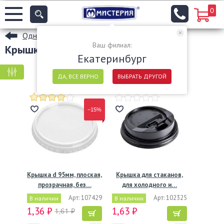
0
Одноразовые стаканы
Ваш филиал:
Крышки для стаканов
Екатеринбург
КРУПНАЯ ФАСОВКА
МЕЛКАЯ ФАСОВКА
ДА, ВСЕ ВЕРНО
ВЫБРАТЬ ДРУГОЙ
−15%
Крышка d 95мм, плоская,
Крышка для стаканов,
прозрачная, без…
для холодного и…
Арт: 107429
Арт: 102325
В наличии
В наличии
1,36 ₽
1,63 ₽
1,61 ₽