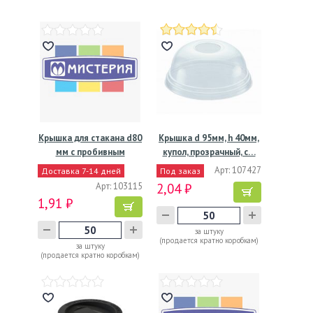
Крышка для стакана d80
Крышка d 95мм, h 40мм,
мм с пробивным
купол, прозрачный, с…
слотом…
Арт: 107427
Доставка 7-14 дней
Под заказ
Арт: 103115
2,04 ₽
1,91 ₽
за штуку
(продается кратно коробкам)
за штуку
(продается кратно коробкам)