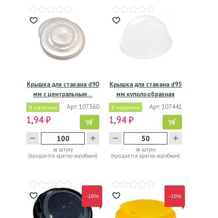
Крышка для стакана d90
Крышка для стакана d95
мм с центральным…
мм куполообразная
без…
Арт: 107360
Арт: 107441
В наличии
В наличии
1,94 ₽
1,94 ₽
за штуку
за штуку
(продается кратно коробкам)
(продается кратно коробкам)
−16%
−15%