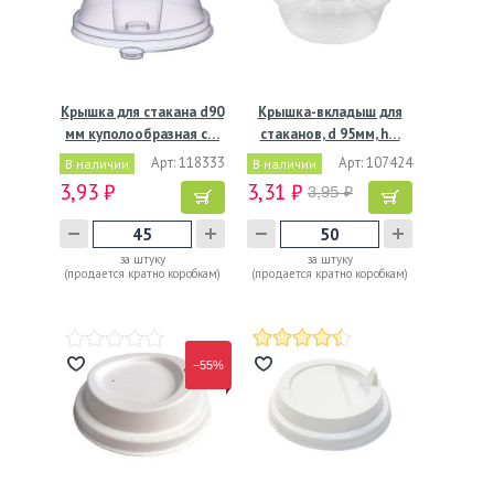
Крышка для стакана d90
Крышка-вкладыш для
мм куполообразная с…
стаканов, d 95мм, h…
Арт: 118333
Арт: 107424
В наличии
В наличии
3,93 ₽
3,31 ₽
3,95 ₽
за штуку
за штуку
(продается кратно коробкам)
(продается кратно коробкам)
−55%