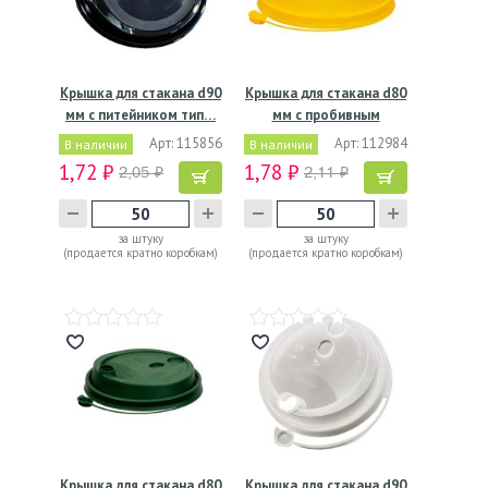
Крышка для стакана d90
Крышка для стакана d80
мм с питейником тип…
мм с пробивным
слотом…
Арт: 115856
Арт: 112984
В наличии
В наличии
1,72 ₽
1,78 ₽
2,05 ₽
2,11 ₽
за штуку
за штуку
(продается кратно коробкам)
(продается кратно коробкам)
Крышка для стакана d80
Крышка для стакана d90