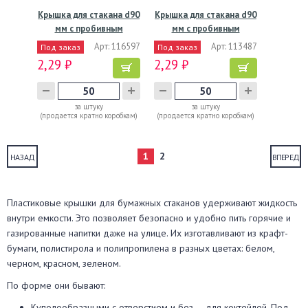
Крышка для стакана d90
Крышка для стакана d90
мм с пробивным
мм с пробивным
слотом…
слотом…
Арт: 116597
Арт: 113487
Под заказ
Под заказ
2,29 ₽
2,29 ₽
за штуку
за штуку
(продается кратно коробкам)
(продается кратно коробкам)
1
2
НАЗАД
ВПЕРЕД
Пластиковые крышки для бумажных стаканов удерживают жидкость
внутри емкости. Это позволяет безопасно и удобно пить горячие и
газированные напитки даже на улице. Их изготавливают из крафт-
бумаги, полистирола и полипропилена в разных цветах: белом,
черном, красном, зеленом.
По форме они бывают:
Куполообразными с отверстием и без — для коктейлей. Под