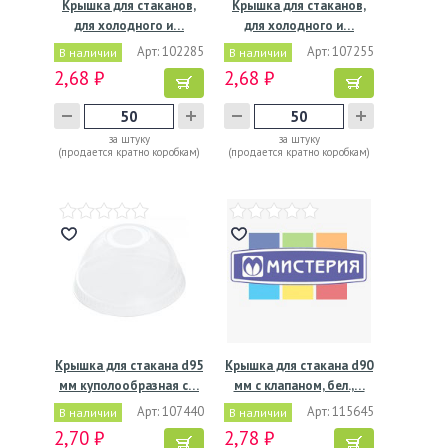
Крышка для стаканов,
Крышка для стаканов,
для холодного и…
для холодного и…
Арт: 102285
Арт: 107255
В наличии
В наличии
2,68 ₽
2,68 ₽
за штуку
за штуку
(продается кратно коробкам)
(продается кратно коробкам)
Крышка для стакана d95
Крышка для стакана d90
мм куполообразная с…
мм с клапаном, бел.,…
Арт: 107440
Арт: 115645
В наличии
В наличии
2,70 ₽
2,78 ₽