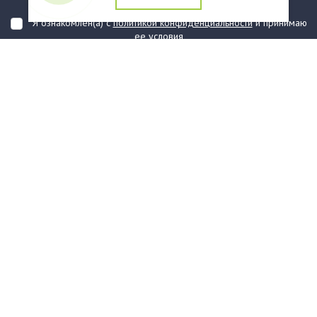
подтверждаю, что ознакомлен(а) с ними
Я ознакомлен(а) с
политикой конфиденциальности
и принимаю
ее условия
О компании
Услуги
О нас
Информация
Юридическая Информация
Как оформить заказ?
Доставка
Государственным заказчикам
Карта сайта
Контакты
Филиалы
Награды
Часто задаваемые вопросы
Стаканы и чашки
Тарелки
Приборы столовые, комплекты
Наборы одноразовой посуды
Контейнеры и лотки
Упаковочные материалы
Пакеты и мешки
Упаковка пищевая
Салфетки и скатерти бумажные
Диспенсеры
Товары для сервировки
Хозяйственные товары
Канцелярия
Средства индивидуальной