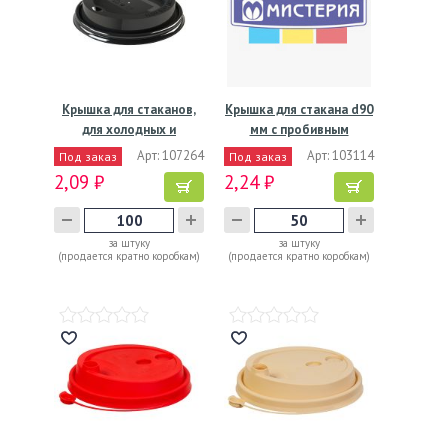
Крышка для стаканов,
Крышка для стакана d90
для холодных и
мм с пробивным
горячих…
слотом…
Арт: 107264
Арт: 103114
Под заказ
Под заказ
2,09 ₽
2,24 ₽
за штуку
за штуку
(продается кратно коробкам)
(продается кратно коробкам)