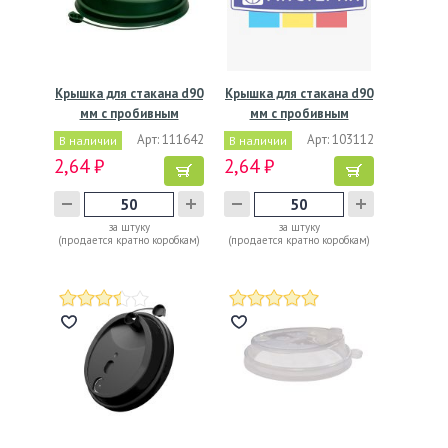
Крышка для стакана d90
Крышка для стакана d90
мм с пробивным
мм с пробивным
слотом…
слотом…
Арт: 111642
Арт: 103112
В наличии
В наличии
2,64 ₽
2,64 ₽
за штуку
за штуку
(продается кратно коробкам)
(продается кратно коробкам)